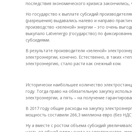
последствия экономического кризиса закончились, 
Но государство к выплате субсидий производителя
(разрешения) выдавались налево и направо практи
производство «зеленой» энергии – это очень выгод
выкупало Latvenergo (государство) по фиксирован
субсидиями.
В результате производители «зеленой» электроэнер
электроэнергии, конечно. Естественно, в таких «т
электроэнергию, стало расти как снежный ком.
Исторически наибольшее количество электростанци
году. Тогда право на обязательную закупку использ
электроэнергии, а пять – на получение гарантиро
В 2017 году общие расходы на закупку электроэнер
мощность составили 266,3 миллиона евро (без НДС)
Ну а вместе с ростом объема субсидий увеличивалс
часть от общей суммы счета за электричество, им