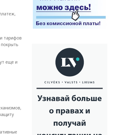
 платеж,
 и тарифов
ы покрыть
ут еще и
еханизмов,
 защиту
гативные