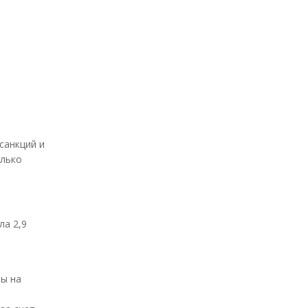
санкций и
олько
ла 2,9
ны на