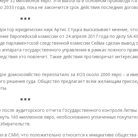
ере 32 миллионов евро. Эти выплаты в основном производятся 
о 2033 года, пока не закончится срок действия последних догов
■ ■ ■
 доктор юридических наук Артис Стуцка высказывает мнение, чт
ние Европейской комиссии от 24 апреля 2017 года по делу SA.4
аде парламентской следственной комиссии Сейма сделан вывод о
 аппарата государственного управления в рамках ложного прав
следствия это повлечет. Такие действия противоречат интереса
ждое домохозяйство переплатило за КОЗ около 2000 евро – и им
ного решения суда. Общество предлагает всем желающим присое
аты.
■ ■ ■
е после аудиторского отчета Государственного контроля Литвы 
рнуть 160 миллионов евро, необоснованно уплаченных покупате
азбирательств.
ил в СМИ, что положительно относится к инициативе общества