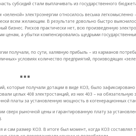
часть субсидий стали выплачивать из государственного бюджет
м «зеленой» электроэнергии относилось весьма легкомысленно 
чески всем желающим. В результате довольно быстро выяснилос
ный бизнес. Рисков практически нет, всю произведенную электр
ным ценам, а убытки компенсировались щедрыми государственны
гии получали, по сути, халявную прибыль – из карманов потреб
епличных» условиях количество предприятий, производящих «зел
■ ■ ■
й, которые получали дотации в виде КОЗ, было зафиксировано 
овали целых 408 электростанций, из них 403 – на обязательную 
ванной платы за установленную мощность в когенерационных ста
гии сверх рыночной цены и гарантированную плату за установле
.
я и сам размер КОЗ. В итоге был момент, когда КОЗ составлял 
енно столько переплачивали конечные потребители.