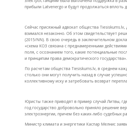
электростанциям была выплачена поддержка в разм
прибыли Latvenergo и будут продолжаться вплоть д
Cейчас присяжный адвокат общества Tiesiskums.lv,
взимался незаконно. Об этом свидетельствует реше
(2015/NN). В свою очередь в заключительном докл
«схема КОЗ связана с преднамеренными действиями
поля, с осознанием того, какие потенциальные по
и принципам права демократического государства».
По расчетам общества Tiesiskums.lv, в среднем ка
столько они могут получить назад в случае успеш
коллективному иску и затребовать возврат перепл
Юристы также приводят в пример случай Литвы, гд
год государство добровольно приняло решение ве
электроэнергии, причем без каких-либо судебных р
Министр климата и энергетики Каспар Мелнис заяв