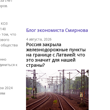
за счет
оров.
о КОЗ
3140
Блог экономиста Смирнова
 том, что
4 августа, 2026
ового
Россия закрыла
м общества
железнодорожные пункты
на границе с Латвией: что
это значит для нашей
енно
страны?
диниться к
за 2024
лям