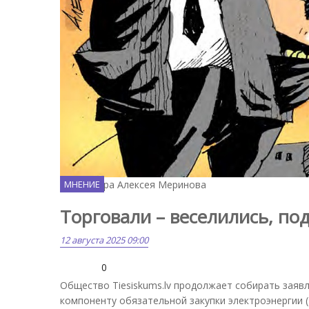
Карикатура Алексея Меринова
МНЕНИЕ
Торговали – веселились, по
12 августа 2025 09:00
0
Общество Tiesiskums.lv продолжает собирать заяв
компоненту обязательной закупки электроэнергии 