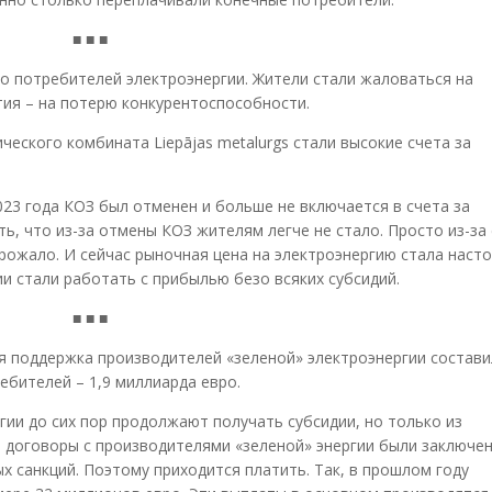
■ ■ ■
о потребителей электроэнергии. Жители стали жаловаться на
тия – на потерю конкурентоспособности.
ческого комбината Liepājas metalurgs стали высокие счета за
23 года КОЗ был отменен и больше не включается в счета за
ь, что из-за отмены КОЗ жителям легче не стало. Просто из-за 
рожало. И сейчас рыночная цена на электроэнергию стала наст
и стали работать с прибылью безо всяких субсидий.
■ ■ ■
я поддержка производителей «зеленой» электроэнергии состави
ебителей – 1,9 миллиарда евро.
ии до сих пор продолжают получать субсидии, но только из
е договоры с производителями «зеленой» энергии были заключе
х санкций. Поэтому приходится платить. Так, в прошлом году