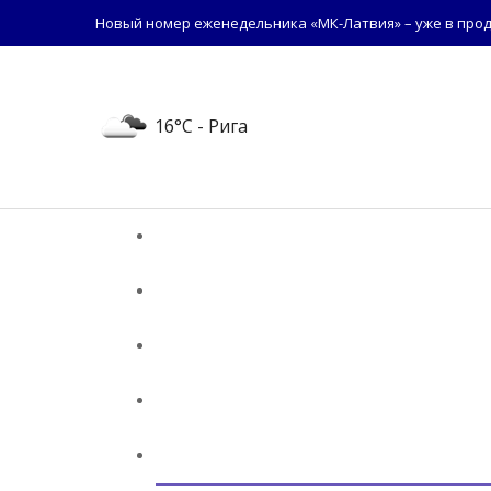
Новый номер еженедельника «МК-Латвия» – уже в прод
16°C
- Рига