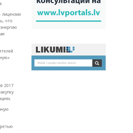
а.
– лицензии
ь, что
оэнергию
ми
ителей
еную»
в 2017
закупку
нциях.
нную
третью