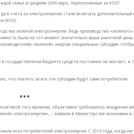
ждой семье в среднем 2000 евро, переплаченные за КОЗ?
огда в счета за электроэнергию стали включать дополнительный
и (КОЗ).
дства зеленой электроэнергии. Ведь производство «зеленого»
тоимость была на тот момент значительно выше рыночной цены
производителям «зеленой» энергии специальные субсидии, чтоб
и в государственном бюджете средств постоянно не хватает, а т
о, что платить за все эти субсидии будут сами потребители
■ ■ ■
 политикой того времени, объективно требовалось внедрение м
еной» электроэнергии», – заявили в Министерстве экономики в
жили всех потребителей электроэнергии. С 2013 года, когда не