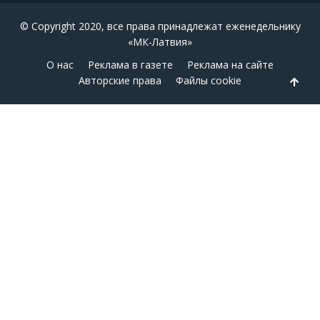
© Copyright 2020, все права принадлежат еженедельнику
«МК-Латвия»
О нас
Реклама в газете
Реклама на сайте
Авторские права
Файлы cookie
Back