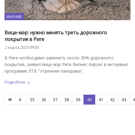
МНЕНИЕ
Вице-мэр: нужно менять треть дорожного
покрытия в Риге
2 марта 2023 09:00
В Риге необходимо заменить около 30% дорожного
покрытия, заявил вице-мэр Риги Вилнис Кирсис в интервью
программе ЛТВ "Утренняя панорама".
Подробнее
35
36
37
38
39
40
41
42
43
Страница 40 из 66