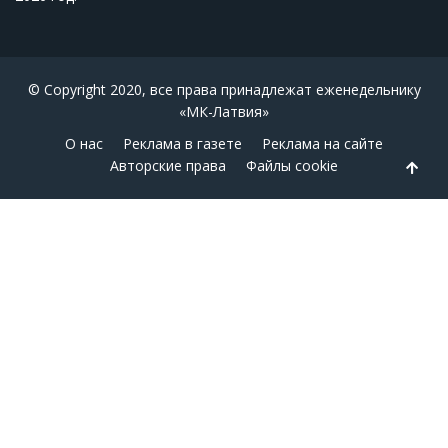
© Copyright 2020, все права принадлежат еженедельнику
«МК-Латвия»
О нас
Реклама в газете
Реклама на сайте
Авторские права
Файлы cookie
Back