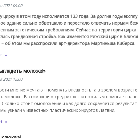
я 2021 09:00
 цирку в этом году исполняется 133 года. За долгие годы экспл
ное здание сильно обветшало и перестало отвечать нормам без
енным эстетическим требованиям. Сейчас на территории цирка
лась грандиозная стройка. Как изменится Рижский цирк в ближ
 – об этом мы расспросили арт-директора Мартиньша Киберса.
ее
ыглядеть моложе!»
я 2021 15:00
ости многие мечтают поменять внешность, а в зрелом возрасте
ть моложе. В этом людям средних лет и пожилым помогает плас
. Сколько стоит омоложение и как долго сохраняется результат
мы узнали у известных пластических хирургов Латвии.
ее
 клюква!