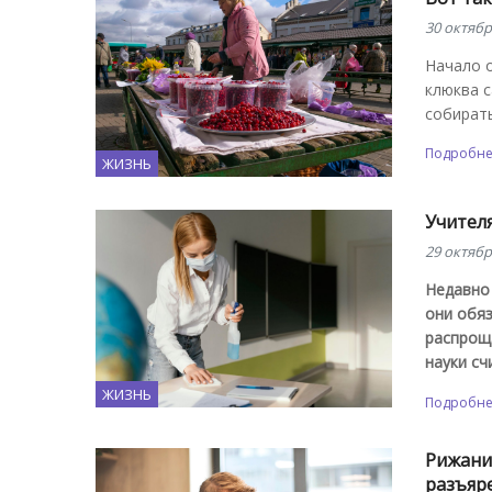
30 октябр
Начало о
клюква с
собирать
Подробн
ЖИЗНЬ
Учителя
29 октябр
Недавно 
они обя
распрощ
науки сч
ЖИЗНЬ
Подробн
Рижанин
разъяр