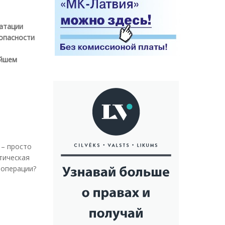
уатации
опасности
айшем
 – просто
тическая
 операции?