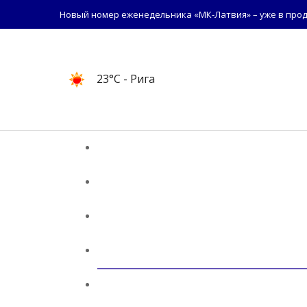
Новый номер еженедельника «МК-Латвия» – уже в прод
23°C
- Рига