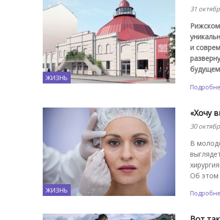
31 октябр
Рижскому
уникаль
и соврем
разверну
будущем
ЖИЗНЬ
Подробн
«Хочу в
30 октябр
В молод
выгляде
хирургия
Об этом 
ЖИЗНЬ
Подробн
Вот так