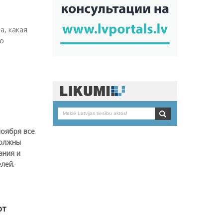
а, какая
но
ноября все
должны
ания и
лей.
от