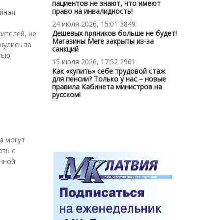
пациентов не знают, что имеют
право на инвалидность!
айная
и
24 июля 2026, 15:01
3849
Дешевых пряников больше не будет!
ителей, не
Магазины Mere закрыты из-за
нулись за
санкций
тью
15 июля 2026, 17:52
2961
Как «купить» себе трудовой стаж
для пенсии? Только у нас – новые
правила Кабинета министров на
русском!
а могут
ать с
нной