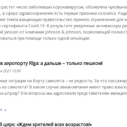
и растет число заболевших коронавирусом, объявлена чрезвыч
, в сфере здравоохранения есть первые признаки коллапса. Рад
ия темпа вакцинации правительство приняло ограничения для ж
сертификата Covid-19. В результате умеренные антиваксеры ри
й Janssen от компании Johnson & Johnson, позволяющей полнос
роваться при помощи только одной инъекции.
в аэропорту Rīga: а дальше – только пешком!
я 2021 15:00
ые ситуации на борту самолета – не редкость. За что пассажир
 из самолета? В каком случае авиакомпания имеет право взыск
ра штраф? Эти вопросы мы адресовали представителям авиацио
ее
 цирк: «Ждем зрителей всех возрастов!»