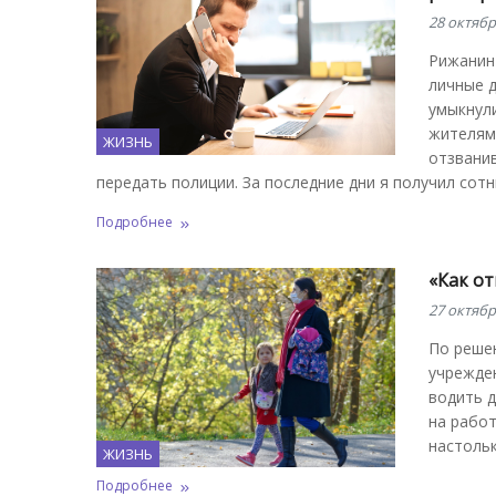
28 октябр
Рижанин
личные д
умыкнули
жителям
ЖИЗНЬ
отзванив
передать полиции. За последние дни я получил сотн
Подробнее
«Как от
27 октябр
По реше
учрежде
водить д
на работ
настольк
ЖИЗНЬ
Подробнее