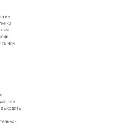
ал им
упники
стым
люди
ить или
х
вают не
ы выходить
ятельно?