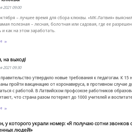
я 2021 09:00
ктября – лучшее время для сбора клюквы. «МК-Латвия» выяснил
амая полезная – лесная, болотная или садовая, где ее разреше
 и как на этом заработать.
ее
, на выход!
я 2021 09:30
правительство утвердило новые требования к педагогам. К 15 
заны пройти вакцинацию от коронавируса, в противном случае 
аться с работой. В Латвийском профсоюзе работников образов
итают, что страна разом потеряет до 1000 учителей и воспитате
ее
, у которого украли номер: «Я получаю сотни звонков 
енных людей!»