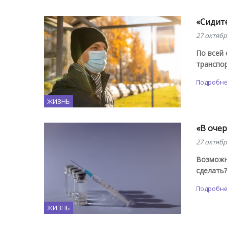
«Сидите
27 октябр
По всей
транспор
Подробн
ЖИЗНЬ
«В очер
27 октябр
Возможно
сделать?
Подробн
ЖИЗНЬ