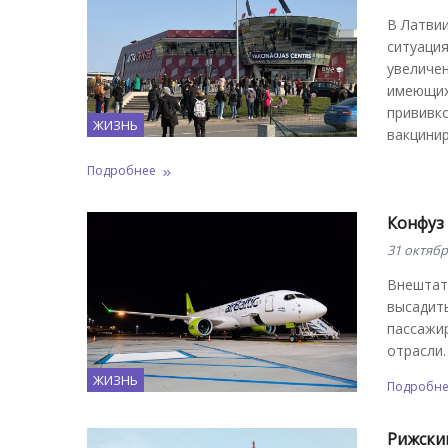
В Латви
ситуация
увеличен
имеющих 
прививко
ЖИЗНЬ
вакцини
Подробнее
Конфуз 
31 октябр
Внештатн
высадить
пассажи
отрасли.
ЖИЗНЬ
Подробн
Рижский