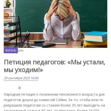
Freepik.com
ЖИЗНЬ
Петиция педагогов: «Мы устали,
мы уходим!»
29 сентября 2025 16:00
0
Народная петиция о понижении пенсионного возраста для
педагогов дошла до комиссий Сейма. За то, чтобы власти
разрешили педагогам со стажем более 35 лет выходить на
заслуженный отдых в 60 лет, подписалось более 10 000