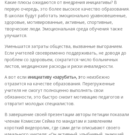
Какие плюсы ожидаются от внедрения инициативы? В
первую очередь, это более высокое качество образования.
В школах будут работать эмоционально уравновешенные,
здоровые, мотивированные, активные, спортивные,
творческие люди. Эмоциональная среда обучения также
улучшится.
Уменьшатся затраты общества, вызванные выгоранием.
Если учителей своевременно поддерживать, не доводя до
проблем со здоровьем, сократится число больничных
листов, медицинские расходы и риски инвалидности.
А вот если
инициативу «зарубить», э
то неизбежно
отразится на качестве образования. Перегруженные
учителя не смогут полноценно выполнять свои
обязанности, это быстро снизит мотивацию педагогов и
отвратит молодых специалистов.
В завершение своей презентации авторы петиции показали
членам Комиссии Сейма по мандатам и заявлениям
короткий видеоролик, где сами дети описывают своего
идеального учителя: «Он активный, улыбчивый, знающий,