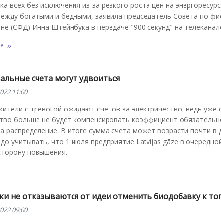
а всех без исключения из-за резкого роста цен на энергоресур
между богатыми и бедными, заявила председатель Совета по фи
не (СФД) Инна Штейнбука в передаче "900 секунд" на телеканал
ее
альные счета могут удвоиться
022 11:00
ители с тревогой ожидают счетов за электричество, ведь уже с
ство больше не будет компенсировать коэффициент обязательн
за распределение. В итоге сумма счета может возрасти почти в д
до учитывать, что 1 июля предприятие Latvijas gāze в очередно
 сторону повышения.
ки не отказываются от идеи отменить биодобавку к то
022 09:00