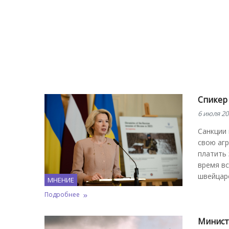
Cпикер
6 июля 20
Санкции 
свою агр
платить 
время в
швейцарс
МНЕНИЕ
Подробнее
Министр