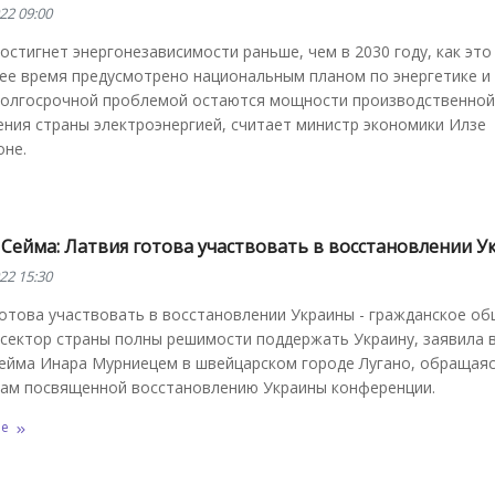
22 09:00
остигнет энергонезависимости раньше, чем в 2030 году, как это
ее время предусмотрено национальным планом по энергетике и 
долгосрочной проблемой остаются мощности производственной
ния страны электроэнергией, считает министр экономики Илзе
оне.
 Сейма: Латвия готова участвовать в восстановлении 
22 15:30
отова участвовать в восстановлении Украины - гражданское об
 сектор страны полны решимости поддержать Украину, заявила 
Сейма Инара Мурниецем в швейцарском городе Лугано, обращаяс
кам посвященной восстановлению Украины конференции.
ее