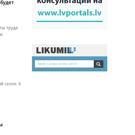
 будет
ты труда
и.
й сезон. К
ы