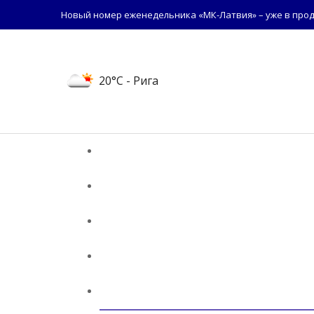
Новый номер еженедельника «МК-Латвия» – уже в прод
20°C
- Рига