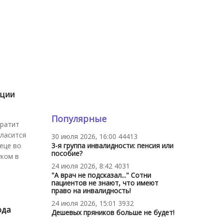
кции
Популярные
кратит
гласится
30 июля 2026, 16:00
44413
еце во
3-я группа инвалидности: пенсия или
пособие?
уком в
24 июля 2026, 8:42
4031
"А врач не подсказал..." Сотни
пациентов не знают, что имеют
право на инвалидность!
24 июля 2026, 15:01
3932
ода
Дешевых пряников больше не будет!