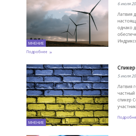
6 июля 20
Латвия д
настоящ
однако 
обеспече
Индрикс
МНЕНИЕ
Подробнее
Спикер
5 июля 20
Латвия г
частный
спикер 
участни
Подробн
МНЕНИЕ