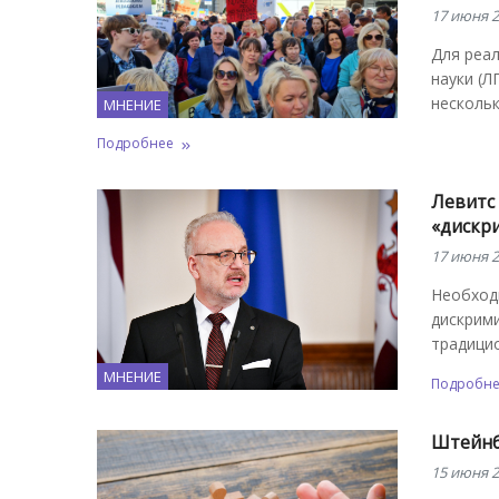
17 июня 2
Для реа
науки (
несколь
МНЕНИЕ
Подробнее
Левитс 
«дискр
17 июня 2
Необходи
дискрими
традици
МНЕНИЕ
Подробн
Штейнб
15 июня 2