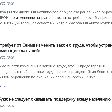
022 15:00
лизации предложения Латвийского профсоюза работников образ
ЛПРОН)
по изменению нагрузки в школы
потребовалось бы привл
ко тысяч учителей, отмечает министр образования Анита Муйжн
требует от Сейма изменить закон о труде, чтобы устра
иминацию латышей»
022 10:00
мо внести изменения в закон о труде, чтобы предотвратить
нацию латышей на рынке труда, заявил президент Эгил Левитс в
онном обращении по окончании весенней сессии Сейма.
ее
ука: не следует оказывать поддержку всему населению
022 12:00