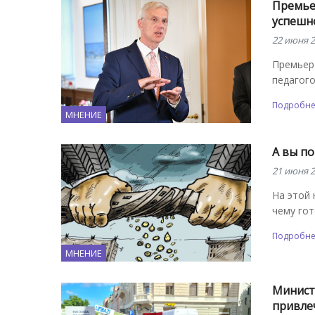
Премье
успешн
22 июня 2
Премьер
педагого
Подробн
МНЕНИЕ
А вы по
21 июня 2
На этой 
чему гот
Подробн
МНЕНИЕ
Минист
привле