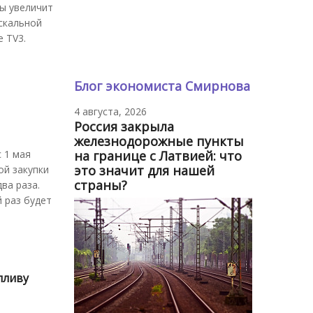
сы увеличит
скальной
е TV3.
Блог экономиста Смирнова
4 августа, 2026
Россия закрыла
железнодорожные пункты
на границе с Латвией: что
 1 мая
это значит для нашей
ой закупки
страны?
ва раза.
й раз будет
пливу