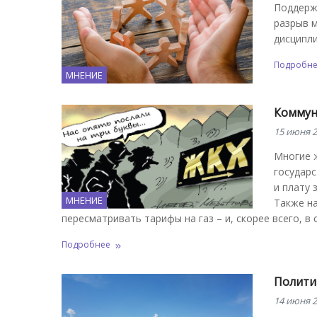
Поддержк
разрыв 
дисципли
Подробн
МНЕНИЕ
Коммун
15 июня 2
Многие ж
государ
и плату 
МНЕНИЕ
Также на
пересматривать тарифы на газ – и, скорее всего, в
Подробнее
Полити
14 июня 2