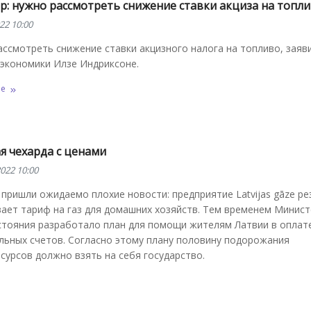
р: нужно рассмотреть снижение ставки акциза на топл
22 10:00
ссмотреть снижение ставки акцизного налога на топливо, заяв
 экономики Илзе Индриксоне.
ее
я чехарда с ценами
022 10:00
пришли ожидаемо плохие новости: предприятие Latvijas gāze ре
ает тариф на газ для домашних хозяйств. Тем временем Минис
стояния разработало план для помощи жителям Латвии в оплат
льных счетов. Согласно этому плану половину подорожания
сурсов должно взять на себя государство.