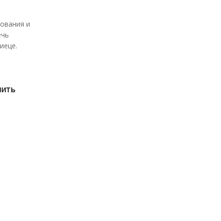
ования и
ечь
иеце.
нить