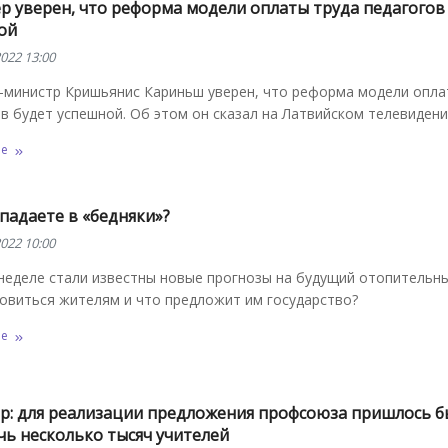
р уверен, что реформа модели оплаты труда педагогов
ой
022 13:00
-министр Кришьянис Кариньш уверен, что реформа модели опла
в будет успешной. Об этом он сказал на Латвийском телевидени
ее
падаете в «бедняки»?
022 10:00
неделе стали известны новые прогнозы на будущий отопительны
овиться жителям и что предложит им государство?
ее
р: для реализации предложения профсоюза пришлось б
чь несколько тысяч учителей