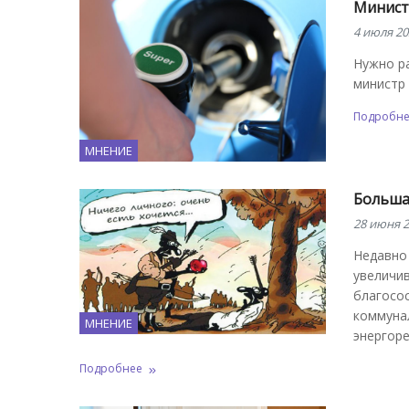
Минист
4 июля 20
Нужно ра
министр
Подробн
МНЕНИЕ
Больша
28 июня 2
Недавно 
увеличив
благосо
коммуна
МНЕНИЕ
энергоре
Подробнее