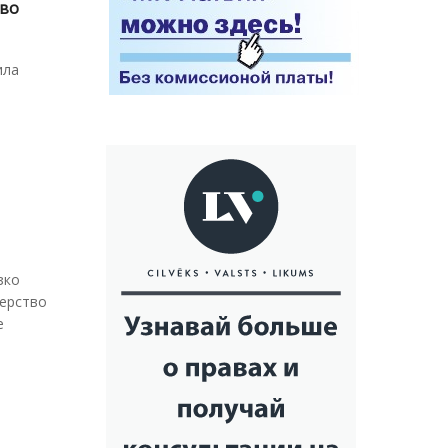
иво
ила
зко
терство
е